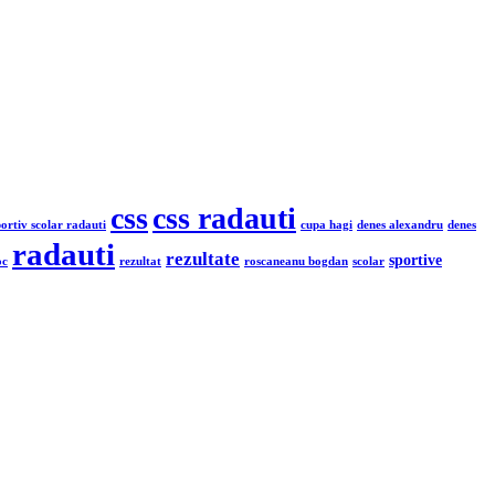
css
css radauti
portiv scolar radauti
cupa hagi
denes alexandru
denes
radauti
rezultate
sportive
oc
rezultat
roscaneanu bogdan
scolar