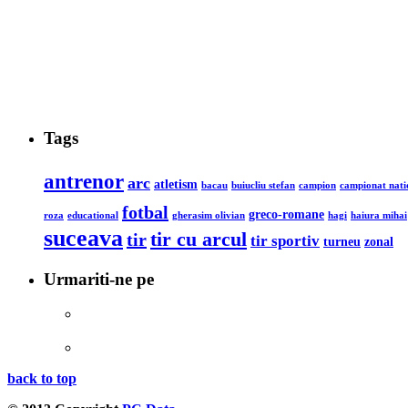
Tags
antrenor
arc
atletism
bacau
buiucliu stefan
campion
campionat nati
fotbal
greco-romane
roza
educational
gherasim olivian
hagi
haiura mihai
suceava
tir cu arcul
tir
tir sportiv
turneu
zonal
Urmariti-ne pe
back to top