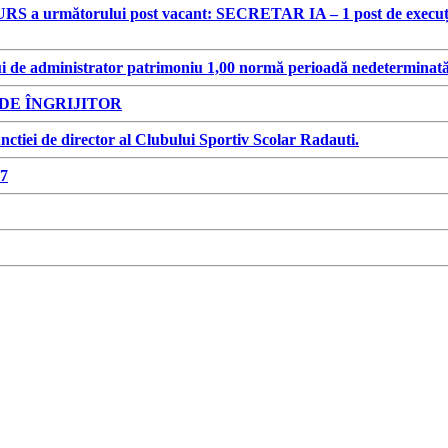
S a următorului post vacant: SECRETAR IA – 1 post de execuție, p
i de administrator patrimoniu 1,00 normă perioadă nedeterminat
E ÎNGRIJITOR
ctiei de director al Clubului Sportiv Scolar Radauti.
7