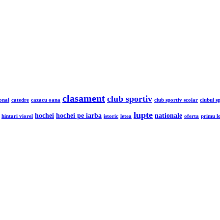
clasament
club sportiv
onal
catedre
cazacu oana
club sportiv scolar
clubul s
lupte
hochei
hochei pe iarba
nationale
hintari viorel
istoric
letea
oferta
primu l