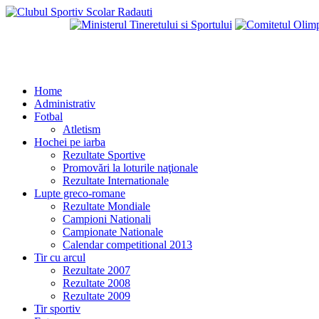
Home
Administrativ
Fotbal
Atletism
Hochei pe iarba
Rezultate Sportive
Promovări la loturile naţionale
Rezultate Internationale
Lupte greco-romane
Rezultate Mondiale
Campioni Nationali
Campionate Nationale
Calendar competitional 2013
Tir cu arcul
Rezultate 2007
Rezultate 2008
Rezultate 2009
Tir sportiv