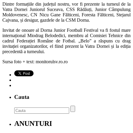
Dintre formațiile din județul nostru, vor fi prezente la turneul de la
Vatra Dornei Juniorul Suceava, CSS Rădăuți, Junior Câmpulung
Moldovenesc, CN Nicu Gane Fălticeni, Foresta Fălticeni, Stejarul
Cajvana, și desigur, gazdele de la CSM Dorna.
Invitat de onoare al Dorna Junior Football Festival va fi fostul mare
internațional Miodrag Belodedici, membru al Comisiei Tehnice din
cadrul Federației Române de Fotbal. „Belo” a răspuns cu drag
invitației organizatorilor, el fiind prezent la Vatra Dornei și la ediția
precedentă a turneului.
Sursa foto + text: monitorulsv.ro.ro
Cauta
ANUNTURI