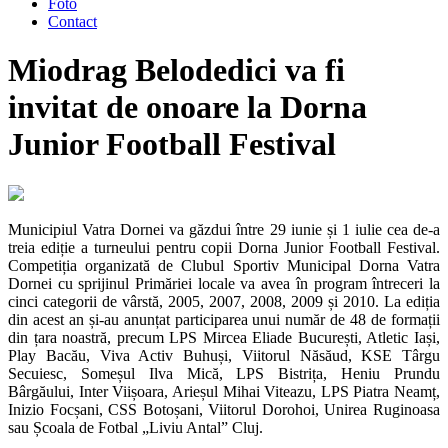
Foto
Contact
Miodrag Belodedici va fi
invitat de onoare la Dorna
Junior Football Festival
Municipiul Vatra Dornei va găzdui între 29 iunie și 1 iulie cea de-a
treia ediție a turneului pentru copii Dorna Junior Football Festival.
Competiția organizată de Clubul Sportiv Municipal Dorna Vatra
Dornei cu sprijinul Primăriei locale va avea în program întreceri la
cinci categorii de vârstă, 2005, 2007, 2008, 2009 și 2010. La ediția
din acest an și-au anunțat participarea unui număr de 48 de formații
din țara noastră, precum LPS Mircea Eliade București, Atletic Iași,
Play Bacău, Viva Activ Buhuși, Viitorul Năsăud, KSE Târgu
Secuiesc, Someșul Ilva Mică, LPS Bistrița, Heniu Prundu
Bârgăului, Inter Viișoara, Arieșul Mihai Viteazu, LPS Piatra Neamț,
Inizio Focșani, CSS Botoșani, Viitorul Dorohoi, Unirea Ruginoasa
sau Școala de Fotbal „Liviu Antal” Cluj.