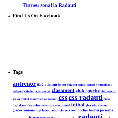
Turneu zonal la Radauti
Find Us On Facebook
Tags
antrenor
arc
atletism
bacau
buiucliu stefan
campion
campionat
clasament
club sportiv
national
catedre
cazacu oana
club sportiv
css
css radauti
scolar
clubul sportiv scolar radauti
cupa
fotbal
hagi
denes alexandru
denes roza
educational
gherasim olivian
greco-romane
hochei
hochei pe iarba
hagi
haiura mihai
hintari viorel
radauti
lupte
nationale