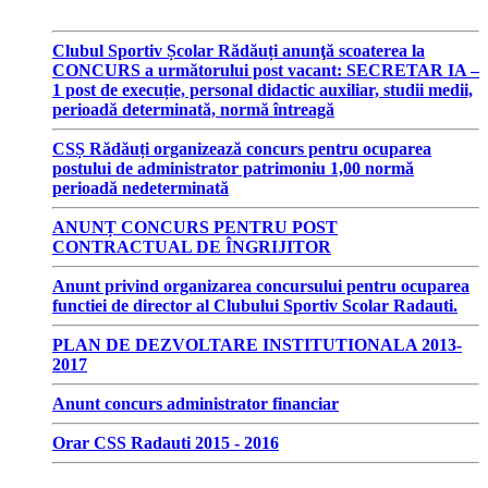
Clubul Sportiv Școlar Rădăuți anunţă scoaterea la
CONCURS a următorului post vacant: SECRETAR IA –
1 post de execuție, personal didactic auxiliar, studii medii,
perioadă determinată, normă întreagă
CSȘ Rădăuți organizează concurs pentru ocuparea
postului de administrator patrimoniu 1,00 normă
perioadă nedeterminată
ANUNȚ CONCURS PENTRU POST
CONTRACTUAL DE ÎNGRIJITOR
Anunt privind organizarea concursului pentru ocuparea
functiei de director al Clubului Sportiv Scolar Radauti.
PLAN DE DEZVOLTARE INSTITUTIONALA 2013-
2017
Anunt concurs administrator financiar
Orar CSS Radauti 2015 - 2016