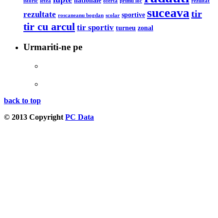
istoric
letea
oferta
primu loc
rezultat
suceava
tir
rezultate
sportive
roscaneanu bogdan
scolar
tir cu arcul
tir sportiv
turneu
zonal
Urmariti-ne pe
back to top
© 2013 Copyright
PC Data