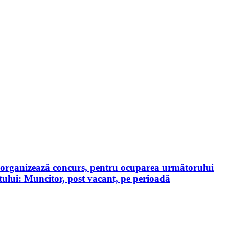
a, organizează concurs, pentru ocuparea următorului
tului: Muncitor, post vacant, pe perioadă