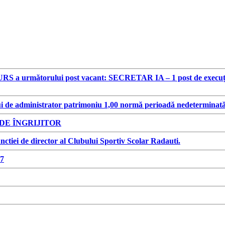
S a următorului post vacant: SECRETAR IA – 1 post de execuție, p
i de administrator patrimoniu 1,00 normă perioadă nedeterminat
E ÎNGRIJITOR
ctiei de director al Clubului Sportiv Scolar Radauti.
7