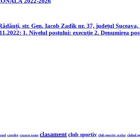
ONALĂ 2022-2026
Rădăuți, str. Gen. Iacob Zadik nr. 37, județul Suceav
11.2022: 1. Nivelul postului: execuţie 2. Denumirea pos
clasament
club sportiv
onal
catedre
cazacu oana
club sportiv scolar
clubul s