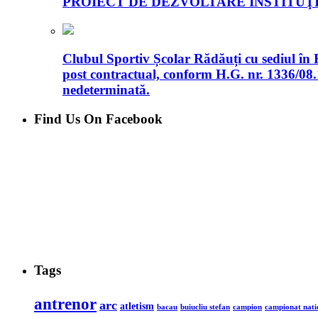
PROIECT DE DEZVOLTARE INSTITUŢI
Clubul Sportiv Școlar Rădăuți cu sediul în 
post contractual, conform H.G. nr. 1336/08.
nedeterminată.
Find Us On Facebook
Tags
antrenor
arc
atletism
bacau
buiucliu stefan
campion
campionat nati