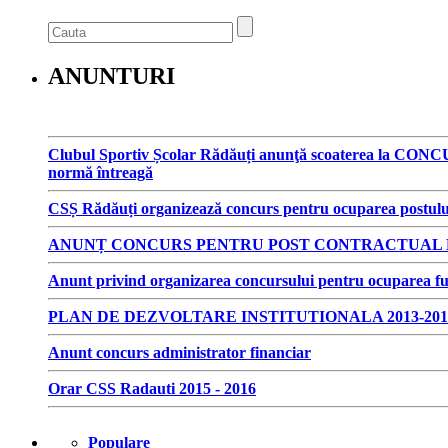
ANUNTURI
Clubul Sportiv Școlar Rădăuți anunţă scoaterea la CONCUR
normă întreagă
CSȘ Rădăuți organizează concurs pentru ocuparea postulu
ANUNȚ CONCURS PENTRU POST CONTRACTUAL D
Anunt privind organizarea concursului pentru ocuparea fun
PLAN DE DEZVOLTARE INSTITUTIONALA 2013-201
Anunt concurs administrator financiar
Orar CSS Radauti 2015 - 2016
Populare