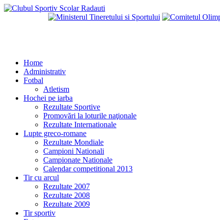
Home
Administrativ
Fotbal
Atletism
Hochei pe iarba
Rezultate Sportive
Promovări la loturile naţionale
Rezultate Internationale
Lupte greco-romane
Rezultate Mondiale
Campioni Nationali
Campionate Nationale
Calendar competitional 2013
Tir cu arcul
Rezultate 2007
Rezultate 2008
Rezultate 2009
Tir sportiv