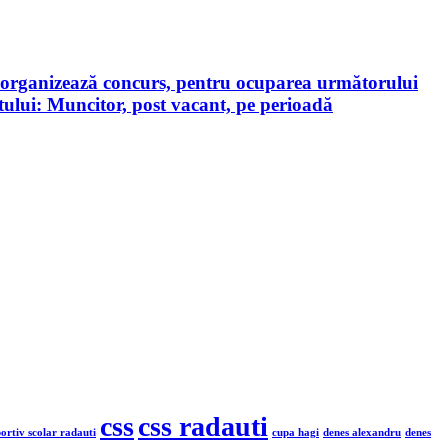
a, organizează concurs, pentru ocuparea următorului
tului: Muncitor, post vacant, pe perioadă
css
css radauti
portiv scolar radauti
cupa hagi
denes alexandru
denes