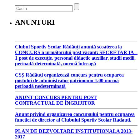
ANUNTURI
Clubul Sportiv Școlar Rădăuți anunţă scoaterea la
CONCURS a următorului post vacant: SECRETAR IA –
1 post de execuție, personal didactic auxiliar, studii medii,
perioadă determinată, normă întreagă
CSȘ Rădăuți organizează concurs pentru ocuparea
postului de administrator patrimoniu 1,00 normă
perioadă nedeterminată
ANUNȚ CONCURS PENTRU POST
CONTRACTUAL DE ÎNGRIJITOR
Anunt privind organizarea concursului pentru ocuparea
functiei de director al Clubului Sportiv Scolar Radauti.
PLAN DE DEZVOLTARE INSTITUTIONALA 2013-
2017