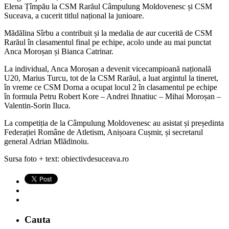
Elena Țîmpău la CSM Rarăul Câmpulung Moldovenesc și CSM
Suceava, a cucerit titlul național la junioare.
Mădălina Sîrbu a contribuit și la medalia de aur cucerită de CSM
Rarăul în clasamentul final pe echipe, acolo unde au mai punctat
Anca Moroșan și Bianca Catrinar.
La individual, Anca Moroșan a devenit vicecampioană națională
U20, Marius Turcu, tot de la CSM Rarăul, a luat argintul la tineret,
în vreme ce CSM Dorna a ocupat locul 2 în clasamentul pe echipe
în formula Petru Robert Kore – Andrei Ihnatiuc – Mihai Moroșan –
Valentin-Sorin Iluca.
La competiția de la Câmpulung Moldovenesc au asistat și președinta
Federației Române de Atletism, Anișoara Cușmir, și secretarul
general Adrian Mlădinoiu.
Sursa foto + text: obiectivdesuceava.ro
Cauta