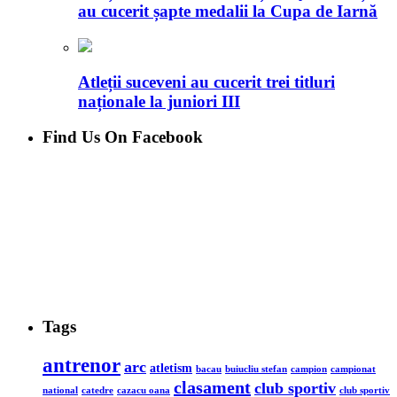
au cucerit șapte medalii la Cupa de Iarnă
Atleții suceveni au cucerit trei titluri
naționale la juniori III
Find Us On Facebook
Tags
antrenor
arc
atletism
bacau
buiucliu stefan
campion
campionat
clasament
club sportiv
national
catedre
cazacu oana
club sportiv