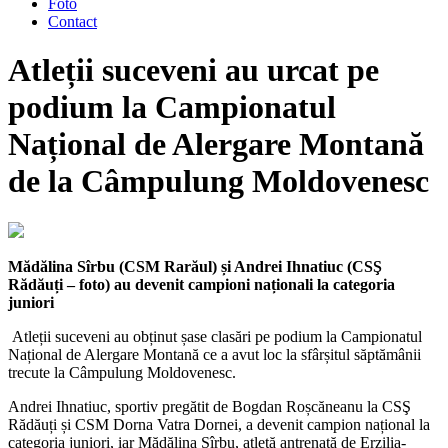
Foto
Contact
Atleții suceveni au urcat pe
podium la Campionatul
Național de Alergare Montană
de la Câmpulung Moldovenesc
Mădălina Sîrbu (CSM Rarăul) și Andrei Ihnatiuc (CSŞ
Rădăuți – foto) au devenit campioni naționali la categoria
juniori
Atleții suceveni au obținut șase clasări pe podium la Campionatul
Național de Alergare Montană ce a avut loc la sfârșitul săptămânii
trecute la Câmpulung Moldovenesc.
Andrei Ihnatiuc, sportiv pregătit de Bogdan Roșcăneanu la CSŞ
Rădăuți și CSM Dorna Vatra Dornei, a devenit campion național la
categoria juniori, iar Mădălina Sîrbu, atletă antrenată de Erzilia-