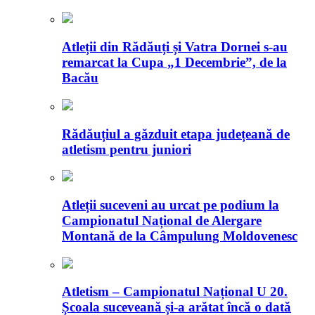
Atleții din Rădăuți și Vatra Dornei s-au
remarcat la Cupa „1 Decembrie”, de la
Bacău
Rădăuțiul a găzduit etapa județeană de
atletism pentru juniori
Atleții suceveni au urcat pe podium la
Campionatul Național de Alergare
Montană de la Câmpulung Moldovenesc
Atletism – Campionatul Național U 20.
Școala suceveană și-a arătat încă o dată