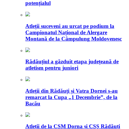
potențialul
Atleții suceveni au urcat pe podium la
Campionatul Național de Alergare
Montană de la Câmpulung Moldovenesc
Rădăuțiul a găzduit etapa județeană de
atletism pentru juniori
Atleții din Rădăuți și Vatra Dornei s-au
remarcat la Cupa „1 Decembrie”, de la
Bacău
Atleții de la CSM Dorna și CSŞ Rădăuți