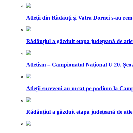
Atleții din Rădăuți și Vatra Dornei s-au re
Rădăuțiul a găzduit etapa județeană de atle
Atletism – Campionatul Național U 20. Școal
Atleții suceveni au urcat pe podium la Ca
Rădăuțiul a găzduit etapa județeană de atle