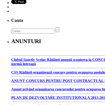
Cauta
ANUNTURI
Clubul Sportiv Școlar Rădăuți anunţă scoaterea la CONCUR
normă întreagă
CSȘ Rădăuți organizează concurs pentru ocuparea postulu
ANUNȚ CONCURS PENTRU POST CONTRACTUAL D
Anunt privind organizarea concursului pentru ocuparea fun
PLAN DE DEZVOLTARE INSTITUTIONALA 2013-201