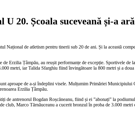
 U 20. Școala suceveană și-a arăt
l Național de atletism pentru tinerii sub 20 de ani. Și la această compe
te de Erzilia Țâmpău, au reușit performanțe de excepție. Sportivele de
00 metri, iar Talida Sfarghiu fiind învingătoare la 800 metri și a doua
 sunt aproape de a-și îndeplini visele. Mulțumim Primăriei Municipiulu
renoarea Erzilia Țâmpău.
egătiți de antrenorul Bogdan Roșcăneanu, fiind și ei ”abonați” la podium
de club, Marco Tărnăuceanu a cucerit bronzul în proba de 3.000 metri ob