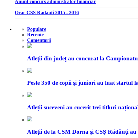
Anunt concurs administrator financiar
Orar CSS Radauti 2015 - 2016
Populare
Recente
Comentarii
Atleţii din judeţ au concurat la Campionatu
Peste 350 de copii și juniori au luat startu
Atleții suceveni au cucerit trei titluri naționa
Atleții de la CSM Dorna și CSŞ Rădăuți au 