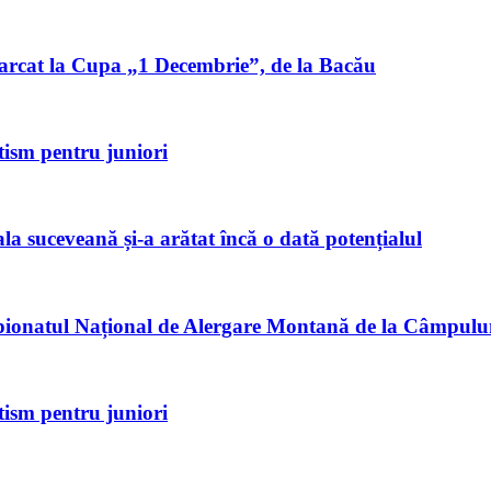
marcat la Cupa „1 Decembrie”, de la Bacău
tism pentru juniori
a suceveană și-a arătat încă o dată potențialul
mpionatul Național de Alergare Montană de la Câmpul
tism pentru juniori