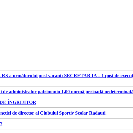
S a următorului post vacant: SECRETAR IA – 1 post de execuție, p
i de administrator patrimoniu 1,00 normă perioadă nedeterminat
E ÎNGRIJITOR
ctiei de director al Clubului Sportiv Scolar Radauti.
7