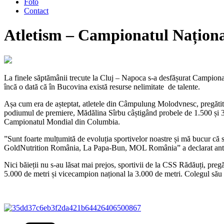
Foto
Contact
Atletism – Campionatul Național
La finele săptămânii trecute la Cluj – Napoca s-a desfășurat Campionatu
încă o dată că în Bucovina există resurse nelimitate de talente.
Așa cum era de așteptat, atletele din Câmpulung Molodvnesc, pregăti
podiumul de premiere, Mădălina Sîrbu câștigând probele de 1.500 și 3.0
Campionatul Mondial din Columbia.
”Sunt foarte mulțumită de evoluția sportivelor noastre și mă bucur că
GoldNutrition România, La Papa-Bun, MOL România” a declarat ant
Nici băieții nu s-au lăsat mai prejos, sportivii de la CSS Rădăuți, pr
5.000 de metri și vicecampion național la 3.000 de metri. Colegul său 