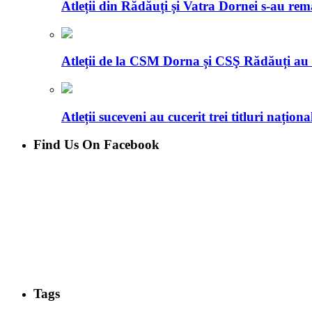
Atleții din Rădăuți și Vatra Dornei s-au re
Atleții de la CSM Dorna și CSŞ Rădăuți au 
Atleții suceveni au cucerit trei titluri naționa
Find Us On Facebook
Tags