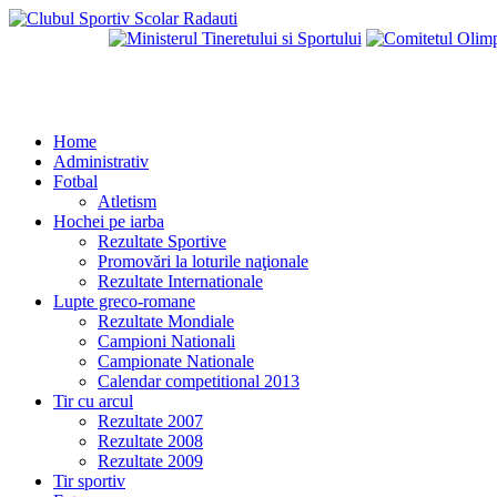
Home
Administrativ
Fotbal
Atletism
Hochei pe iarba
Rezultate Sportive
Promovări la loturile naţionale
Rezultate Internationale
Lupte greco-romane
Rezultate Mondiale
Campioni Nationali
Campionate Nationale
Calendar competitional 2013
Tir cu arcul
Rezultate 2007
Rezultate 2008
Rezultate 2009
Tir sportiv