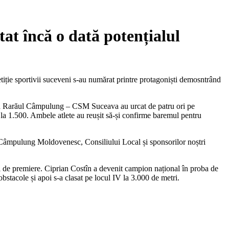
at încă o dată potențialul
tiție sportivii suceveni s-au numărat printre protagoniști demosntrând
 la Rarăul Câmpulung – CSM Suceava au urcat de patru ori pe
 la 1.500. Ambele atlete au reușit să-și confirme baremul pentru
i Câmpulung Moldovenesc, Consiliului Local și sponsorilor noștri
ul de premiere. Ciprian Costîn a devenit campion național în proba de
stacole și apoi s-a clasat pe locul IV la 3.000 de metri.